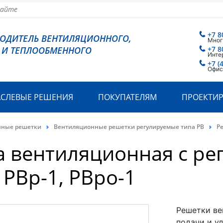
+7 8
ВОДИТЕЛЬ ВЕНТИЛЯЦИОННОГО,
Мног
 И ТЕПЛООБМЕННОГО
+7 8
Инте
+7 (
Офис
АСЛЕВЫЕ РЕШЕНИЯ
ПОКУПАТЕЛЯМ
ПРОЕКТИ
нные решетки
Вентиляционные решетки регулируемые типа РВ
Ре
 вентиляционная с ре
 РВр-1, РВро-1
Решетки ве
подачи и у