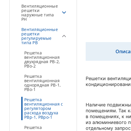
Вентиляционные
решетки
наружные типа
РН
Вентиляционные
решетки
регулируемые
типа РВ
Описа
Решетка
вентиляционная
двухрядная РВ-2,
РВо-2
Решетка
Решетки вентиляци
вентиляционная
кондиционировани
однорядная РВ-1,
РВо-1
Решетка
вентиляционная с
Наличие подвижных
регулятором
помещениям. Так к
расхода воздуха
в помещениях, к н
РВр-1, РВро-1
из алюминиевого п
Решетка
отдельному запрос