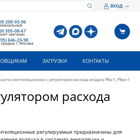
→
ВХОД
00 200-93-96
оканальный
00 505-08-67
рнет-магазин
495) 646-23-90
 продаж г. Москва
РОВЩИКАМ
ЗАГРУЗКИ
КОНТАКТЫ
шетка вентиляционная с регулятором расхода воздуха РВр-1, РВро-1
гулятором расхода
нтиляционные регулируемые предназначены для
даления воздуха в системах вентиляции и