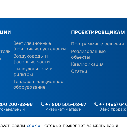
КЦИИ
ПРОЕКТИРОВЩИКАМ
Вентиляционные
Программные решения
(приточные) установки
ители
Реализованные
Воздуховоды и
объекты
ы
фасонные части
Квалификация
Пылеуловители и
Статьи
фильтры
Тепловентиляционное
оборудование
800 200-93-96
+7 800 505-08-67
+7 (495) 64
гоканальный
Интернет-магазин
Офис продаж
ьзует файлы
cookie
, которые позволяют узнавать вас и