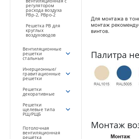
вентиляционная с
регулятором
расхода воздуха
РВр-2, РВро-2
Для монтажа в тон
монтаж рекоменду
Решетка РВ для
круглых
винтов.
воздуховодов
Вентиляционные
Палитра не
решетки
стальные
Инерционные/
гравитационные
решетки
Решетки
декоративные
Решетки
щелевые типа
РЩ/РЩБ
Монтаж во
Потолочная
вентиляционная
решётка