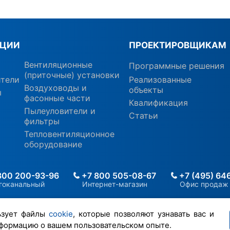
КЦИИ
ПРОЕКТИРОВЩИКАМ
Вентиляционные
Программные решения
(приточные) установки
ители
Реализованные
Воздуховоды и
объекты
ы
фасонные части
Квалификация
Пылеуловители и
Статьи
фильтры
Тепловентиляционное
оборудование
800 200-93-96
+7 800 505-08-67
+7 (495) 64
гоканальный
Интернет-магазин
Офис продаж
ьзует файлы
cookie
, которые позволяют узнавать вас и
формацию о вашем пользовательском опыте.