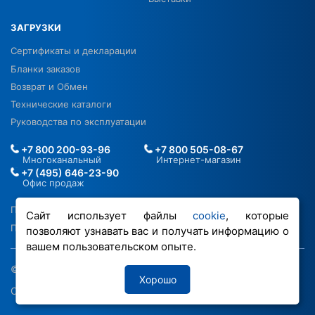
ЗАГРУЗКИ
Сертификаты и декларации
Бланки заказов
Возврат и Обмен
Технические каталоги
Руководства по эксплуатации
+7 800 200-93-96
+7 800 505-08-67
Многоканальный
Интернет-магазин
+7 (495) 646-23-90
Офис продаж
Политика в отношении ПДН
Сайт использует файлы
cookie
, которые
Политика обработки файлов cookie
позволяют узнавать вас и получать информацию о
вашем пользовательском опыте.
© 2026 ООО «РОВЕН-Регионы»
Хорошо
Сделано в