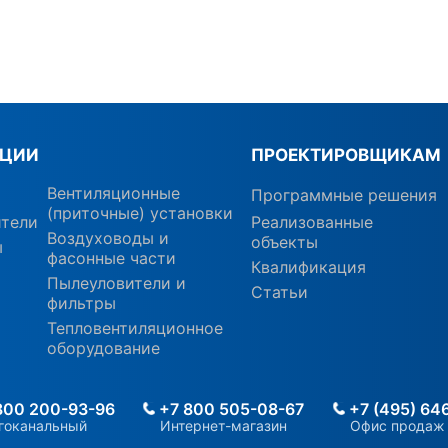
КЦИИ
ПРОЕКТИРОВЩИКАМ
Вентиляционные
Программные решения
(приточные) установки
ители
Реализованные
Воздуховоды и
объекты
ы
фасонные части
Квалификация
Пылеуловители и
Статьи
фильтры
Тепловентиляционное
оборудование
800 200-93-96
+7 800 505-08-67
+7 (495) 64
гоканальный
Интернет-магазин
Офис продаж