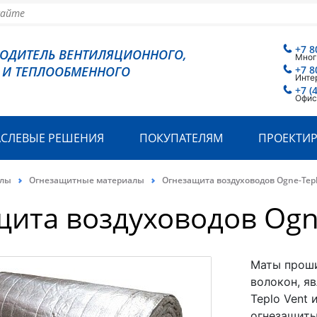
+7 8
ВОДИТЕЛЬ ВЕНТИЛЯЦИОННОГО,
Мног
 И ТЕПЛООБМЕННОГО
+7 8
Инте
+7 (
Офис
АСЛЕВЫЕ РЕШЕНИЯ
ПОКУПАТЕЛЯМ
ПРОЕКТИ
алы
Огнезащитные материалы
Огнезащита воздуховодов Ogne-Teplo
ита воздуховодов Ogne-
Маты проши
волокон, я
Teplo Vent 
огнезащиты