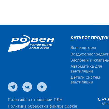
КАТАЛОГ ПРОДУ
Вентиляторы
Воздухораспредел
Заслонки и клапан
Автоматика для
вентиляции
Детали систем
вентиляции
Политика в отношении ПДН
+7 
Мно
Политика обработки файлов cookie