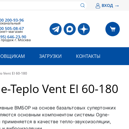
→
ВХОД
00 200-93-96
оканальный
00 505-08-67
рнет-магазин
495) 646-23-90
 продаж г. Москва
РОВЩИКАМ
ЗАГРУЗКИ
КОНТАКТЫ
 Vent EI 60-180
Teplo Vent EI 60-180
вные ВМБОР на основе базальтовых супертонких
вляются основным компонентом системы Ogne-
и применяется в качестве тепло-звукоизоляции,
 и виброизоляции.