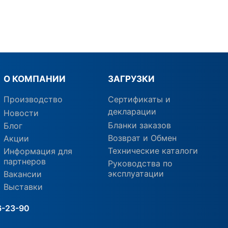
О КОМПАНИИ
ЗАГРУЗКИ
Производство
Сертификаты и
декларации
Новости
Бланки заказов
Блог
Возврат и Обмен
Акции
Технические каталоги
Информация для
партнеров
Руководства по
эксплуатации
Вакансии
Выставки
6-23-90