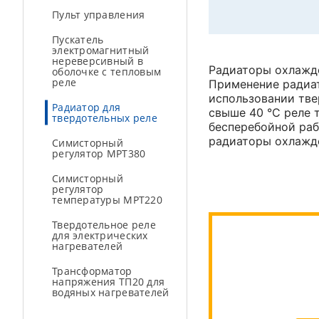
Пульт управления
Пускатель
электромагнитный
нереверсивный в
Радиаторы охлажде
оболочке с тепловым
реле
Применение радиат
использовании тве
Радиатор для
свыше 40 °C реле 
твердотельных реле
бесперебойной раб
радиаторы охлажде
Симисторный
регулятор МРТ380
Симисторный
регулятор
температуры МРТ220
Твердотельное реле
для электрических
нагревателей
Трансформатор
напряжения ТП20 для
водяных нагревателей