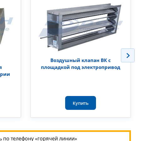
Воздушный клапан ВК с
я
площадкой под электропривод
ерии
Купить
 по телефону «горячей линии»