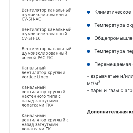
Вентилятор канальный
Климатическое 
шумоизолированный
CV-SH-AC
Температура ок
Вентилятор канальный
шумоизолированный
Общепромышлен
CV-SH-ЕС
Вентилятор канальный
Температура пе
шумоизолированный
осевой PACIFIC
Перемещаемая с
Канальный
вентилятор круглый
- взрывчатые и/ил
Vortice Lineo
3
мг/м
Канальный
- пары и газы с а
вентилятор круглый
настенного типа с
назад загнутыми
лопатками TKV
Дополнительная к
Канальный
вентилятор круглый с
назад загнутыми
лопатками TK