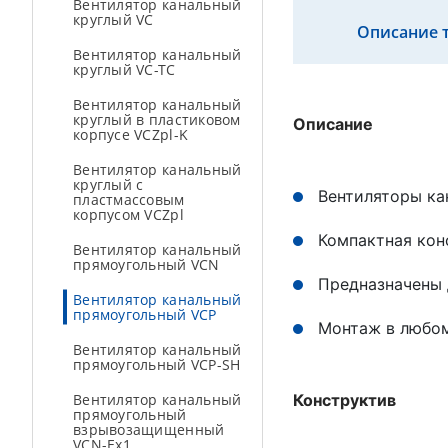
Вентилятор канальный
круглый VC
Описание 
Вентилятор канальный
круглый VC-TC
Вентилятор канальный
круглый в пластиковом
Описание
корпусе VCZpl-K
Вентилятор канальный
круглый с
Вентиляторы ка
пластмассовым
корпусом VCZpl
Компактная кон
Вентилятор канальный
прямоугольный VCN
Предназначены 
Вентилятор канальный
прямоугольный VCP
Монтаж в любо
Вентилятор канальный
прямоугольный VCP-SH
Вентилятор канальный
Конструктив
прямоугольный
взрывозащищенный
VCN-Ex1