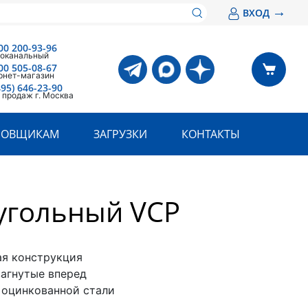
→
ВХОД
00 200-93-96
оканальный
00 505-08-67
рнет-магазин
495) 646-23-90
 продаж г. Москва
РОВЩИКАМ
ЗАГРУЗКИ
КОНТАКТЫ
угольный VCP
ая конструкция
загнутые вперед
з оцинкованной стали