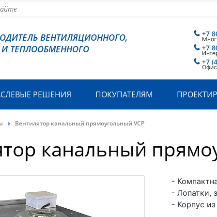
+7 8
ВОДИТЕЛЬ ВЕНТИЛЯЦИОННОГО,
Мног
 И ТЕПЛООБМЕННОГО
+7 8
Инте
+7 (
Офис
АСЛЕВЫЕ РЕШЕНИЯ
ПОКУПАТЕЛЯМ
ПРОЕКТИ
ы
Вентилятор канальный прямоугольный VCP
ятор канальный прямо
- Компактн
- Лопатки, 
- Корпус и