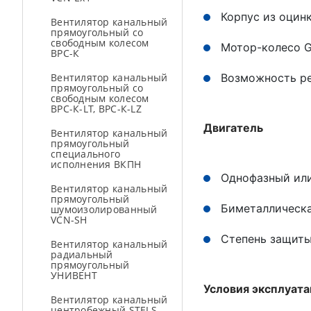
Корпус из оцин
Вентилятор канальный
прямоугольный со
свободным колесом
Мотор-колесо G
ВРС-К
Вентилятор канальный
Возможность р
прямоугольный со
свободным колесом
ВРС-К-LT, ВРС-К-LZ
Двигатель
Вентилятор канальный
прямоугольный
специального
исполнения ВКПН
Однофазный или
Вентилятор канальный
прямоугольный
Биметаллическа
шумоизолированный
VCN-SH
Степень защиты
Вентилятор канальный
радиальный
прямоугольный
УНИВЕНТ
Условия эксплуат
Вентилятор канальный
центробежный STELS