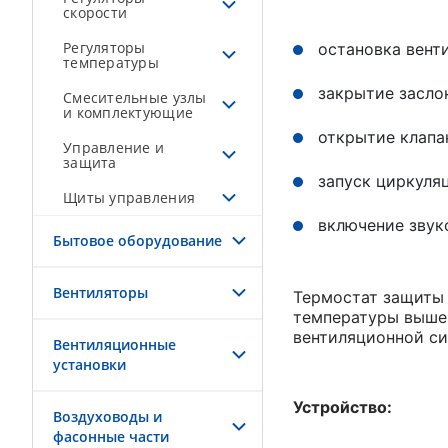
скорости
Регуляторы
остановка вент
температуры
закрытие засло
Смесительные узлы
и комплектующие
открытие клапа
Управление и
защита
запуск циркуля
Щиты управления
включение звук
Бытовое оборудование
Вентиляторы
Термостат защиты 
температуры выше 
вентиляционной с
Вентиляционные
установки
Устройство:
Воздуховоды и
фасонные части