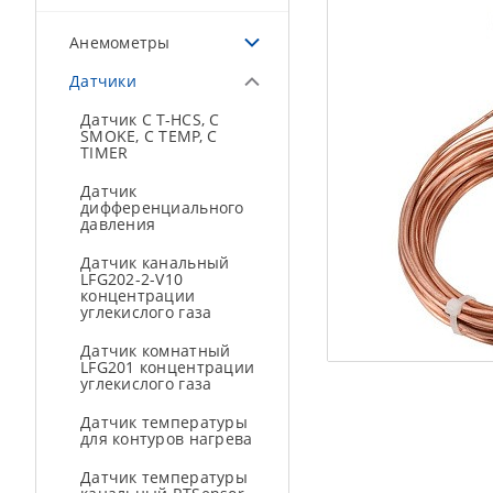
Анемометры
Датчики
Датчик C T-HCS, С
SMOKE, C TEMP, C
TIMER
Датчик
дифференциального
давления
Датчик канальный
LFG202-2-V10
концентрации
углекислого газа
Датчик комнатный
LFG201 концентрации
углекислого газа
Датчик температуры
для контуров нагрева
Датчик температуры