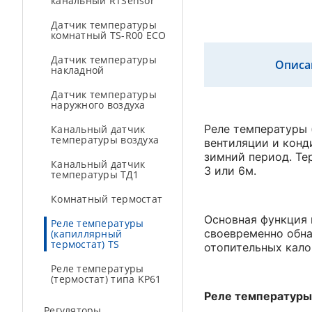
канальный RTSensor
Датчик температуры
комнатный TS-R00 ECO
Датчик температуры
Описа
накладной
Датчик температуры
наружного воздуха
Реле температуры 
Канальный датчик
температуры воздуха
вентиляции и конд
зимний период. Те
Канальный датчик
3 или 6м.
температуры ТД1
Комнатный термостат
Основная функция 
Реле температуры
своевременно обна
(капиллярный
термостат) TS
отопительных кало
Реле температуры
(термостат) типа KP61
Реле температуры
Регуляторы