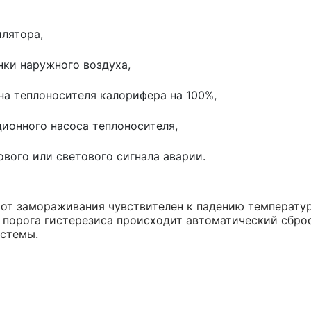
илятора,
нки наружного воздуха,
на теплоносителя калорифера на 100%,
ционного насоса теплоносителя,
ового или светового сигнала аварии.
от замораживания чувствителен к падению температу
порога гистерезиса происходит автоматический сброс
истемы.