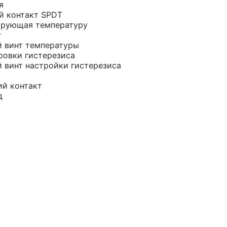
я
й контакт SPDT
ирующая температуру
г
й винт температуры
ровки гистерезиса
й винт настройки гистерезиса
ий контакт
д