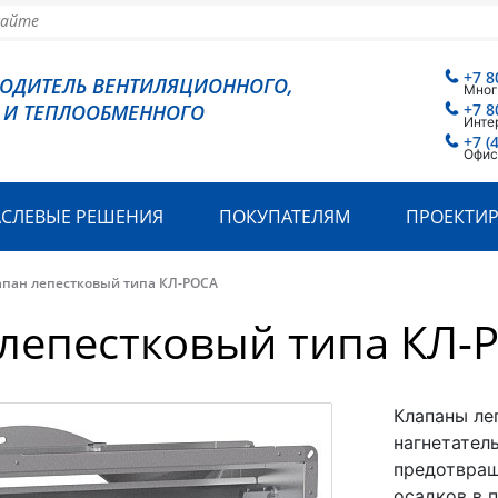
+7 8
ВОДИТЕЛЬ ВЕНТИЛЯЦИОННОГО,
Мног
 И ТЕПЛООБМЕННОГО
+7 8
Инте
+7 (
Офис
АСЛЕВЫЕ РЕШЕНИЯ
ПОКУПАТЕЛЯМ
ПРОЕКТИ
апан лепестковый типа КЛ-РОСА
лепестковый типа КЛ-
Клапаны ле
нагнетател
предотвращ
осадков в 