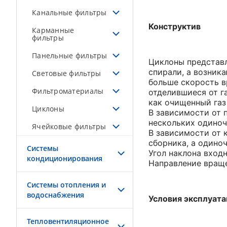
Канальные фильтры
Конструктив
Карманные
фильтры
Панельные фильтры
Циклоны представл
спирали, а возник
Световые фильтры
больше скорость в
Фильтроматериалы
отделившиеся от г
как очищенный газ
Циклоны
В зависимости от 
нескольких одиноч
Ячейковые фильтры
В зависимости от 
сборника, а одино
Системы
Угол наклона входн
кондиционирования
Направление враще
Системы отопления и
водоснабжения
Условия эксплуат
Тепловентиляционное