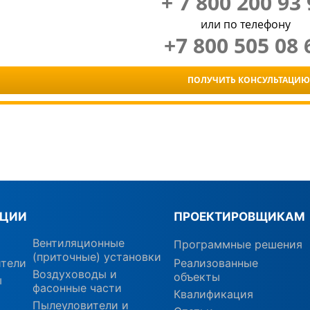
+ 7 800 200 93 
или по телефону
+7 800 505 08 
ПОЛУЧИТЬ КОНСУЛЬТАЦИЮ
КЦИИ
ПРОЕКТИРОВЩИКАМ
Вентиляционные
Программные решения
(приточные) установки
ители
Реализованные
Воздуховоды и
объекты
ы
фасонные части
Квалификация
Пылеуловители и