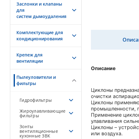
Заслонки и клапаны
для
систем дымоудаления
Комплектующие для
кондиционирования
Описа
Крепеж для
вентиляции
Описание
Пылеуловители и
фильтры
Циклоны предназнач
очистки аспирацио
Гидрофильтры
Циклоны применяют
промышленности, п
Жироулавливающие
Применение циклон
фильтры
улавливания сильн
Зонты
Циклоны – устройс
вентиляционные
или воздуха.
кухонные ЗВК