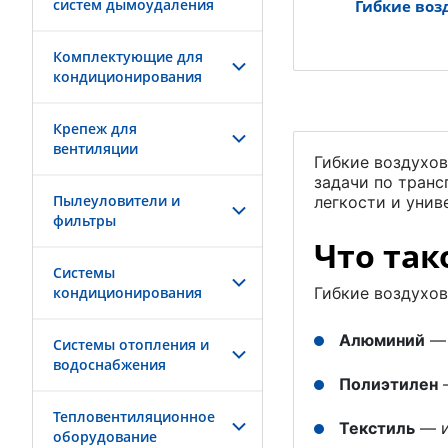
систем дымоудаления
Гибкие воз
Комплектующие для
кондиционирования
Крепеж для
вентиляции
Гибкие воздухо
задачи по транс
Пылеуловители и
легкости и уни
фильтры
Что так
Системы
кондиционирования
Гибкие воздухов
Алюминий
— 
Системы отопления и
водоснабжения
Полиэтилен
—
Тепловентиляционное
Текстиль
— и
оборудование