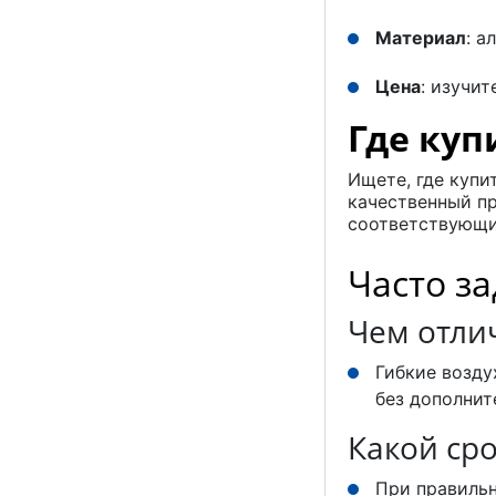
Материал
: а
Цена
: изучи
Где куп
Ищете, где купи
качественный пр
соответствующи
Часто з
Чем отли
Гибкие возду
без дополнит
Какой сро
При правильн