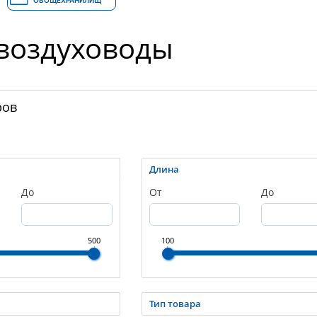
ОВОЩЕХРАНИЛИЩ
 воздуховоды
ров
Длина
До
От
До
500
100
Тип товара