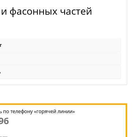
 и фасонных частей
т
ь
 по телефону «горячей линии»
96