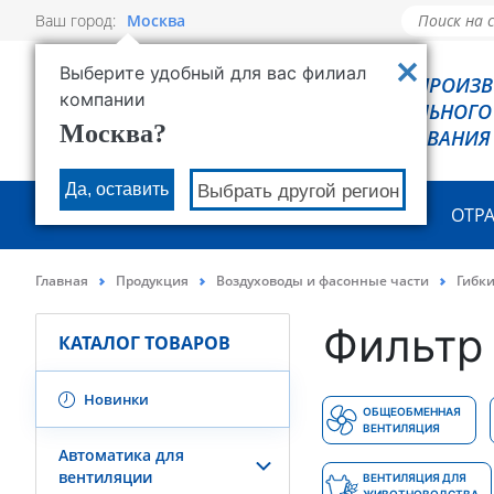
Ваш город:
Москва
Выберите удобный для вас филиал
РОВЕН - ПРОИЗ
компании
ХОЛОДИЛЬНОГО
Москва?
ОБОРУДОВАНИЯ
Да, оставить
Выбрать другой регион
О КОМПАНИИ
ПРОДУКЦИЯ
ОТР
Главная
Продукция
Воздуховоды и фасонные части
Гибк
Фильтр 
КАТАЛОГ ТОВАРОВ
Новинки
ОБЩЕОБМЕННАЯ
ВЕНТИЛЯЦИЯ
Автоматика для
вентиляции
ВЕНТИЛЯЦИЯ ДЛЯ