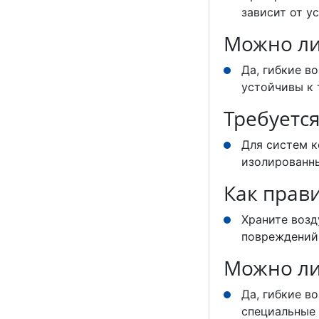
зависит от у
Можно ли
Да, гибкие в
устойчивы к
Требуетс
Для систем 
изолированны
Как прав
Храните возд
повреждений 
Можно ли
Да, гибкие в
специальные 