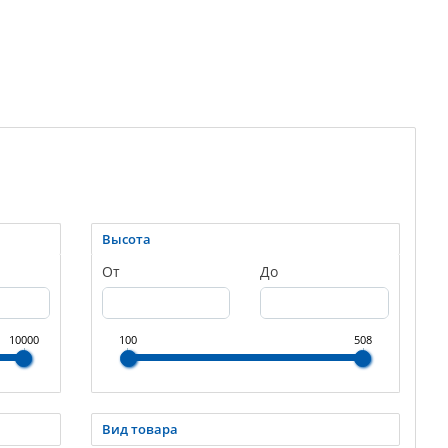
Высота
От
До
10000
100
508
Вид товара