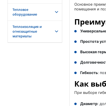
Основное преим
помещения и по
Тепловое
оборудование
Преиму
Теплоизоляция и
Универсальн
огнезащитные
материалы
Простота ус
Высокая гер
Долговечнос
Гибкость
: по
Как выб
При выборе гиб
Диаметр
: до