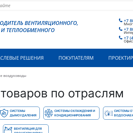
+7 8
ВОДИТЕЛЬ ВЕНТИЛЯЦИОННОГО,
Мног
 И ТЕПЛООБМЕННОГО
+7 8
Инте
+7 (
Офис
АСЛЕВЫЕ РЕШЕНИЯ
ПОКУПАТЕЛЯМ
ПРОЕКТИ
ие воздуховоды
товаров по отраслям
СИСТЕМЫ
СИСТЕМЫ ОХЛАЖДЕНИЯ И
СИСТЕМЫ О
ДЫМОУДАЛЕНИЯ
КОНДИЦИОНИРОВАНИЯ
ВОДОСНАБ
ВЕНТИЛЯЦИЯ ДЛЯ