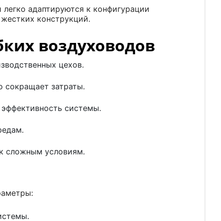
 легко адаптируются к конфигурации
 жестких конструкций.
бких воздуховодов
изводственных цехов.
о сокращает затраты.
 эффективность системы.
редам.
 к сложным условиям.
раметры:
истемы.