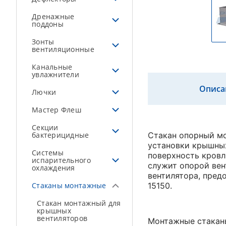
Дренажные
поддоны
Зонты
вентиляционные
Канальные
увлажнители
Описа
Лючки
Мастер Флеш
Секции
бактерицидные
Стакан опорный мо
установки крышных
Системы
поверхность кровл
испарительного
служит опорой вен
охлаждения
вентилятора, пред
Стаканы монтажные
15150.
Стакан монтажный для
крышных
вентиляторов
Монтажные стакан