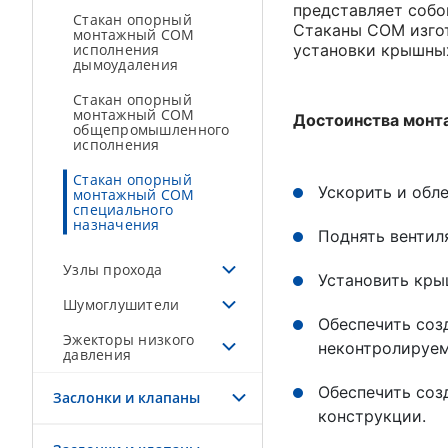
представляет собо
Стакан опорный
Стаканы СОМ изгот
монтажный СОМ
исполнения
установки крышны
дымоудаления
Стакан опорный
монтажный СОМ
Достоинства монт
общепромышленного
исполнения
Стакан опорный
Ускорить и обл
монтажный СОМ
специального
назначения
Поднять вентил
Узлы прохода
Установить кры
Шумоглушители
Обеспечить соз
Эжекторы низкого
неконтролируем
давления
Обеспечить соз
Заслонки и клапаны
конструкции.