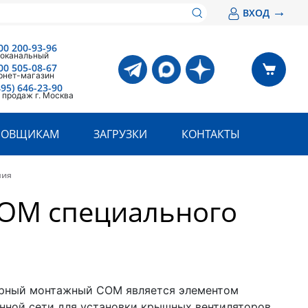
→
ВХОД
00 200-93-96
оканальный
00 505-08-67
рнет-магазин
495) 646-23-90
 продаж г. Москва
РОВЩИКАМ
ЗАГРУЗКИ
КОНТАКТЫ
ния
ОМ специального
рный монтажный СОМ является элементом
нной сети для установки крышных вентиляторов