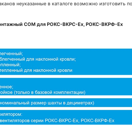
аканов неуказанные в каталоге возможно изготовить п
монтажный СОМ для РОКС-ВКРС-Ex, РОКС-ВКРФ-Ex