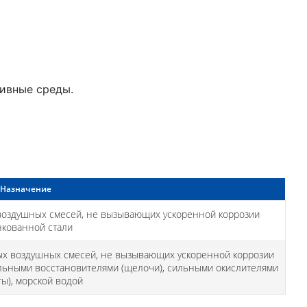
сивные среды.
Назначение
овоздушных смесей, не вызывающих ускоренной коррозии
нкованной стали
х воздушных смесей, не вызывающих ускоренной коррозии
ильными восстановителями (щелочи), сильными окислителями
ты), морской водой