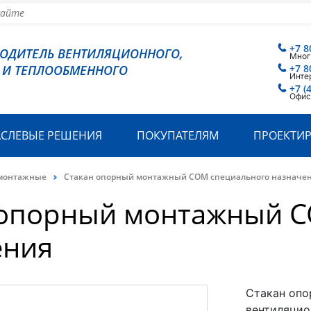
+7 8
ВОДИТЕЛЬ ВЕНТИЛЯЦИОННОГО,
Мног
 И ТЕПЛООБМЕННОГО
+7 8
Инте
+7 (
Офис
АСЛЕВЫЕ РЕШЕНИЯ
ПОКУПАТЕЛЯМ
ПРОЕКТИ
монтажные
Стакан опорный монтажный СОМ специального назначе
 опорный монтажный С
ения
Стакан опо
вентиляцио