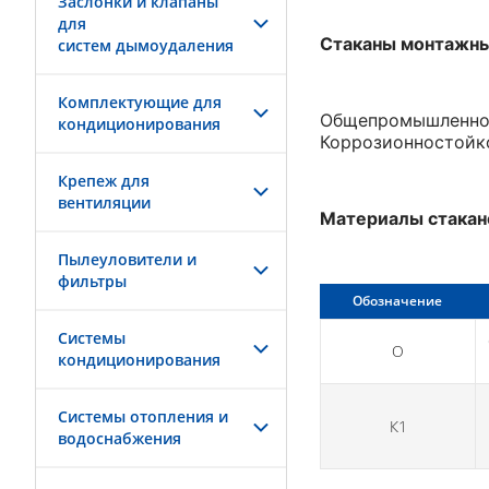
Заслонки и клапаны
для
Стаканы монтажны
систем дымоудаления
Комплектующие для
Общепромышленное
кондиционирования
Коррозионностойко
Крепеж для
вентиляции
Материалы стакан
Пылеуловители и
фильтры
Обозначение
Системы
О
кондиционирования
Системы отопления и
К1
водоснабжения