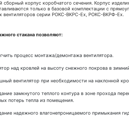
й сборный корпус коробчатого сечения. Корпус издел
авливаются только в базовой комплектации с прямоу
х вентиляторов серии РОКС-ВКРС-Ex, РОКС-ВКРФ-Ex.
ажного стакана позволяют:
егчить процесс монтажа/демонтажа вентилятора.
ятор над кровлей на высоту снежного покрова в зимни
шный вентилятор при необходимости на наклонной кро
дание замкнутого теплого контура в зоне прохода пер
ых потерь тепла из помещения.
дание надежного влагонепроницаемого примыкания ги