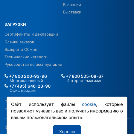
Вакансии
Выставки
ЗАГРУЗКИ
Сертификаты и декларации
Бланки заказов
Возврат и Обмен
Технические каталоги
Руководства по эксплуатации
+7 800 200-93-96
+7 800 505-08-67
Многоканальный
Интернет-магазин
+7 (495) 646-23-90
Офис продаж
Политика в отношении ПДН
Сайт использует файлы
cookie
, которые
Политика обработки файлов cookie
позволяют узнавать вас и получать информацию о
вашем пользовательском опыте.
© 2026 ООО «РОВЕН-Регионы»
Хорошо