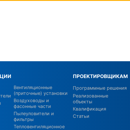
КЦИИ
ПРОЕКТИРОВЩИКАМ
Вентиляционные
Программные решения
(приточные) установки
ители
Реализованные
Воздуховоды и
объекты
ы
фасонные части
Квалификация
Пылеуловители и
Статьи
фильтры
Тепловентиляционное