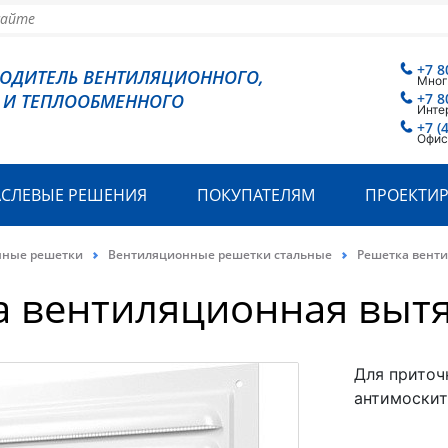
+7 8
ВОДИТЕЛЬ ВЕНТИЛЯЦИОННОГО,
Мног
 И ТЕПЛООБМЕННОГО
+7 8
Инте
+7 (
Офис
АСЛЕВЫЕ РЕШЕНИЯ
ПОКУПАТЕЛЯМ
ПРОЕКТИ
нные решетки
Вентиляционные решетки стальные
Решетка вент
а вентиляционная выт
Для приточ
антимоскит